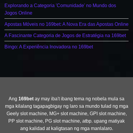
Explorando a Categoria 'Comunidade' no Mundo dos
Jogos Online
Apostas Móveis no 169bet: A Nova Era das Apostas Online
A Fascinante Categoria de Jogos de Estratégia na 169bet
Bingo: A Experiência Inovadora no 169bet
Ang
169bet
ay may iba't ibang tema ng nobela mula sa
mga kilalang tagapagbigay ng laro sa mundo tulad ng mga
Geely slot machine, MG+ slot machine, GPI slot machine,
PP slot machine, PG slot machine, atbp. upang matiyak
ang kalidad at kaligtasan ng mga manlalaro.