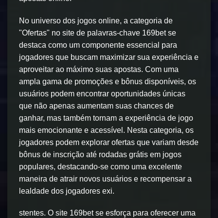
No universo dos jogos online, a categoria de
"Ofertas" no site de palavras-chave 169bet se
destaca como um componente essencial para
jogadores que buscam maximizar sua experiência e
aproveitar ao máximo suas apostas. Com uma
ampla gama de promoções e bônus disponíveis, os
usuários podem encontrar oportunidades únicas
que não apenas aumentam suas chances de
ganhar, mas também tornam a experiência de jogo
mais emocionante e acessível. Nesta categoria, os
jogadores podem explorar ofertas que variam desde
bônus de inscrição até rodadas grátis em jogos
populares, destacando-se como uma excelente
maneira de atrair novos usuários e recompensar a
lealdade dos jogadores exi.
stentes. O site 169bet se esforça para oferecer uma