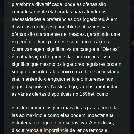
plataforma diversificada, onde as ofertas são
cuidadosamente elaboradas para atender às
necessidades e preferências dos jogadores. Além
disso, as condições para obter e utilizar essas
ofertas são claramente delineadas, garantindo uma
experiência transparente e sem complicações.
Outra vantagem significativa da categoria "Ofertas"
é a atualização frequente das promoções. Isso
significa que mesmo os jogadores regulares podem
sempre encontrar algo novo e excitante ao visitar o
site, mantendo o engajamento e o interesse nos
jogos disponíveis. Neste artigo, vamos aprofundar
as várias ofertas disponíveis no 169bet, como.
elas funcionam, as principais dicas para aproveitá-
las ao máximo e como elas podem impactar sua
estratégia de jogo de forma positiva. Além disso,
discutiremos a importância de ler os termos e